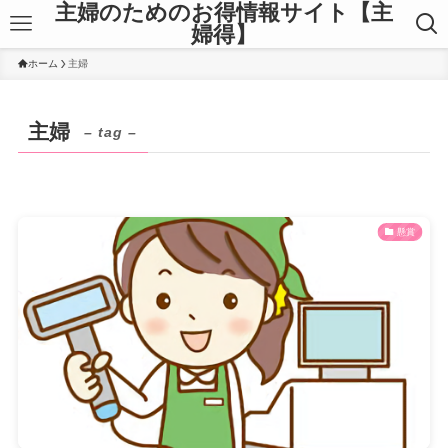
主婦のためのお得情報サイト【主
婦得】
ホーム
主婦
主婦
– tag –
懸賞