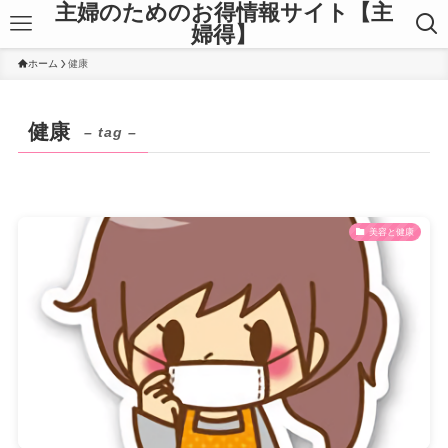
主婦のためのお得情報サイト【主
婦得】
ホーム
健康
健康
– tag –
美容と健康