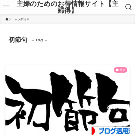
主婦のためのお得情報サイト【主
婦得】
ホーム
初節句
初節句
– tag –
懸賞