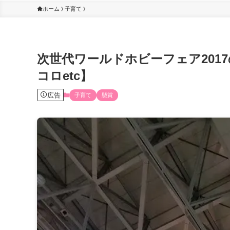
ホーム
子育て
次世代ワールドホビーフェア201
コロetc】
広告
子育て
懸賞